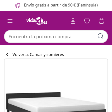
Anterior
Siguiente
Envío gratis a partir de 90 € (Península)
Volver a: Camas y somieres
Colección de co
#sharemevidaxl