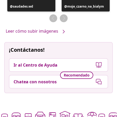
Publicación
saudades.wd
Publicación
moje_czarno_na_bialym
realizada
realizada
por
por
Leer cómo subir imágenes
¡Contáctanos!
Ir al Centro de Ayuda
Recomendado
Chatea con nosotros