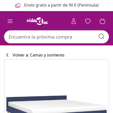
Anterior
Siguiente
Envío gratis a partir de 90 € (Península)
Volver a: Camas y somieres
Colección de co
#sharemevidaxl