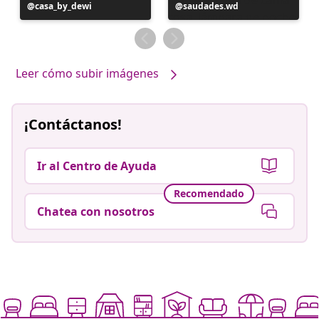
Publicación
casa_by_dewi
Publicación
saudades.wd
realizada
realizada
por
por
Leer cómo subir imágenes
¡Contáctanos!
Ir al Centro de Ayuda
Recomendado
Chatea con nosotros