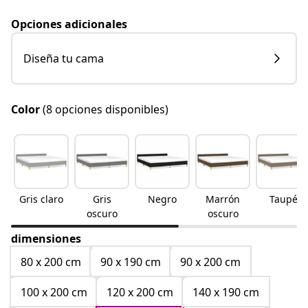
Opciones adicionales
Diseña tu cama
Color
(8 opciones disponibles)
Gris claro
Gris
Negro
Marrón
Taupé
oscuro
oscuro
dimensiones
80 x 200 cm
90 x 190 cm
90 x 200 cm
100 x 200 cm
120 x 200 cm
140 x 190 cm