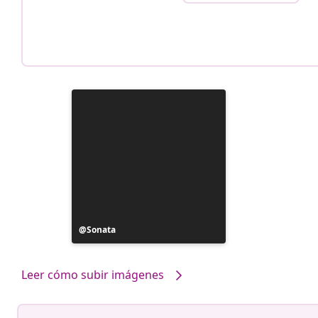
Publicación
Sonata
realizada
por
Leer cómo subir imágenes