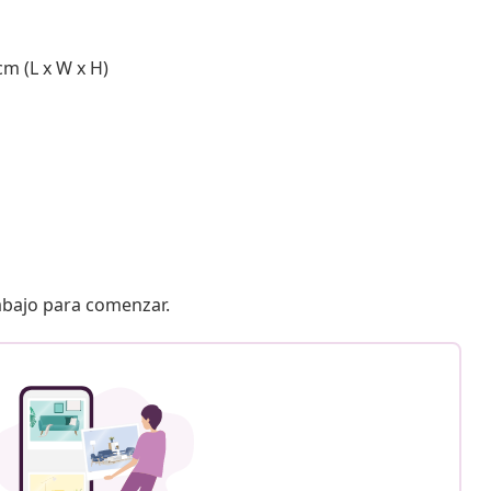
cm (L x W x H)
 abajo para comenzar.