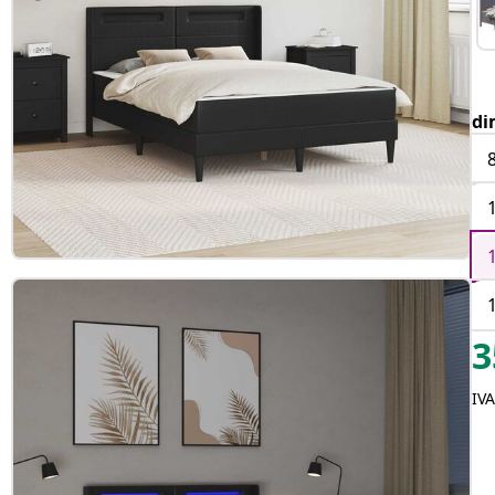
di
3
IVA