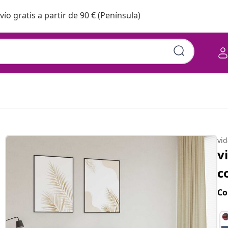
vío gratis a partir de 90 € (Península)
vi
v
c
Co