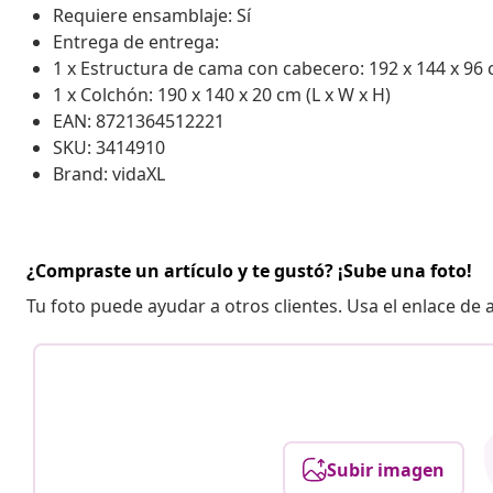
Requiere ensamblaje: Sí
Entrega de entrega:
1 x Estructura de cama con cabecero: 192 x 144 x 96 
1 x Colchón: 190 x 140 x 20 cm (L x W x H)
EAN: 8721364512221
SKU: 3414910
Brand: vidaXL
¿Compraste un artículo y te gustó? ¡Sube una foto!
Tu foto puede ayudar a otros clientes. Usa el enlace de
Subir imagen