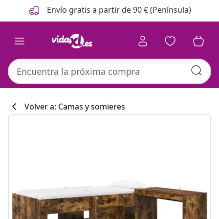
Anterior
Siguiente
Envío gratis a partir de 90 € (Península)
Volver a: Camas y somieres
Colección de co
#sharemevidaxl