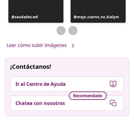
Publicación
saudades.wd
Publicación
moje_czarno_na_bialym
realizada
realizada
por
por
Leer cómo subir imágenes
¡Contáctanos!
Ir al Centro de Ayuda
Recomendado
Chatea con nosotros