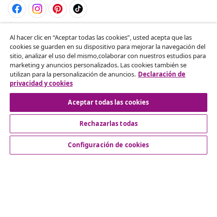
Desistir del contrato
Al hacer clic en “Aceptar todas las cookies”, usted acepta que las
cookies se guarden en su dispositivo para mejorar la navegación del
Solicita la cancelación de tu pedido.
sitio, analizar el uso del mismo,colaborar con nuestros estudios para
marketing y anuncios personalizados. Las cookies también se
Desistir del contrato
utilizan para la personalización de anuncios.
Declaración de
privacidad y cookies
Aceptar todas las cookies
Servicio al Cliente
Rechazarlas todas
Empresas
Configuración de cookies
vidaXL
Descubre mas