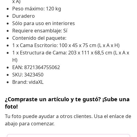
x A)
Peso máximo: 120 kg
Duradero
Sólo para uso en interiores
Requiere ensamblaje: Sí
Contenido del paquete:
1 x Cama Escritorio: 100 x 45 x 75 cm (L x A x H)
1 x Estructura de Cama: 203 x 111 x 68,5 cm (L x A x
H)
EAN: 8721364755062
SKU: 3423450
Brand: vidaXL
¿Compraste un artículo y te gustó? ¡Sube una
foto!
Tu foto puede ayudar a otros clientes. Usa el enlace de
abajo para comenzar.