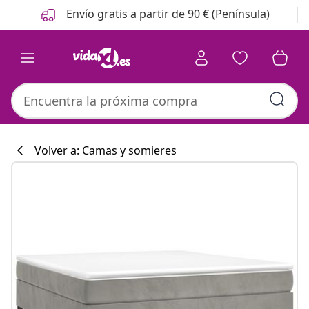
Anterior
Siguiente
Envío gratis a partir de 90 € (Península)
Volver a: Camas y somieres
Colección de co
#sharemevidaxl