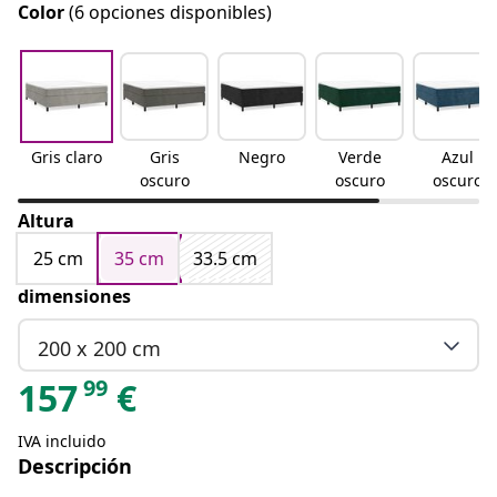
Color
(6 opciones disponibles)
Gris claro
Gris
Negro
Verde
Azul
oscuro
oscuro
oscuro
Altura
25 cm
35 cm
33.5 cm
dimensiones
200 x 200 cm
99
157
€
IVA incluido
Descripción