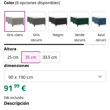
Color
(6 opciones disponibles)
Gris claro
Gris
Negro
Verde
Azul
oscuro
oscuro
oscuro
Altura
25 cm
35 cm
33.5 cm
dimensiones
90 x 190 cm
99
91
€
IVA incluido
Descripción