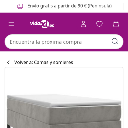
Anterior
Siguiente
Envío gratis a partir de 90 € (Península)
Volver a: Camas y somieres
Colección de co
#sharemevidaxl