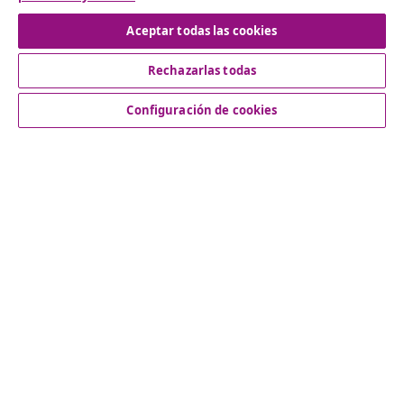
Aceptar todas las cookies
Servicio al Cliente
Rechazarlas todas
Empresas
Configuración de cookies
vidaXL
Descubre mas
© 2008-2026 vidaXL www.vidaxl.es es una página web de
vidaXL Marketplace International B.V.