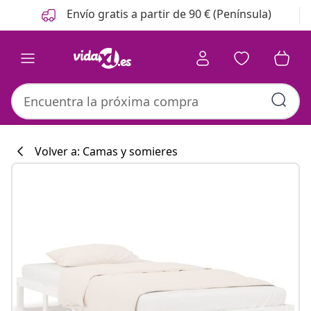
Anterior
Siguiente
Envío gratis a partir de 90 € (Península)
Volver a: Camas y somieres
Colección de co
#sharemevidaxl