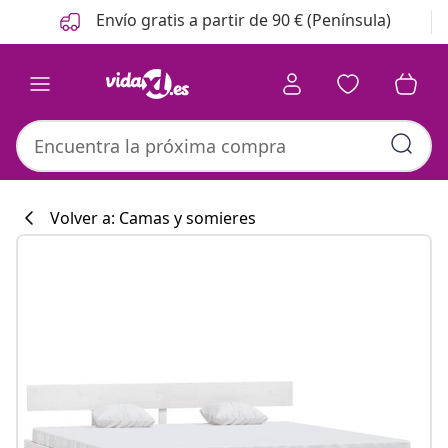
Anterior
Siguiente
Envío gratis a partir de 90 € (Península)
Volver a: Camas y somieres
Colección de co
#sharemevidaxl