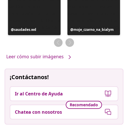
Publicación
saudades.wd
Publicación
moje_czarno_na_bialym
realizada
realizada
por
por
Leer cómo subir imágenes
¡Contáctanos!
Ir al Centro de Ayuda
Recomendado
Chatea con nosotros