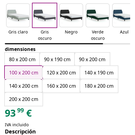
Gris claro
Gris
Negro
Verde
Azul
oscuro
oscuro
dimensiones
80 x 200 cm
90 x 190 cm
90 x 200 cm
100 x 200 cm
120 x 200 cm
140 x 190 cm
140 x 200 cm
160 x 200 cm
180 x 200 cm
200 x 200 cm
99
93
€
IVA incluido
Descripción