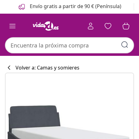
Anterior
Siguiente
Envío gratis a partir de 90 € (Península)
Volver a: Camas y somieres
Colección de co
#sharemevidaxl