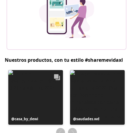
Nuestros productos, con tu estilo #sharemevidaxl
Publicación
casa_by_dewi
Publicación
saudades.wd
realizada
realizada
por
por