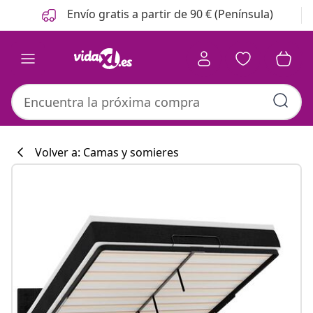
Anterior
Siguiente
Envío gratis a partir de 90 € (Península)
Volver a: Camas y somieres
Colección de co
#sharemevidaxl