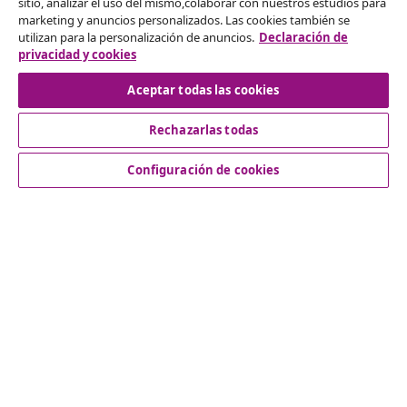
Desistir del contrato
sitio, analizar el uso del mismo,colaborar con nuestros estudios para
marketing y anuncios personalizados. Las cookies también se
Solicita la cancelación de tu pedido.
utilizan para la personalización de anuncios.
Declaración de
privacidad y cookies
Desistir del contrato
Aceptar todas las cookies
Rechazarlas todas
Servicio al Cliente
Configuración de cookies
Empresas
vidaXL
Descubre mas