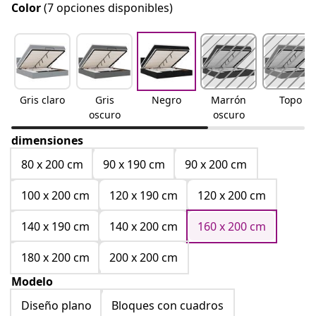
Color
(7 opciones disponibles)
Gris claro
Gris
Negro
Marrón
Topo
oscuro
oscuro
dimensiones
80 x 200 cm
90 x 190 cm
90 x 200 cm
100 x 200 cm
120 x 190 cm
120 x 200 cm
140 x 190 cm
140 x 200 cm
160 x 200 cm
180 x 200 cm
200 x 200 cm
Modelo
Diseño plano
Bloques con cuadros