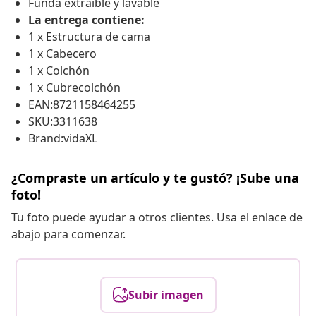
Funda extraíble y lavable
La entrega contiene:
1 x Estructura de cama
1 x Cabecero
1 x Colchón
1 x Cubrecolchón
EAN:8721158464255
SKU:3311638
Brand:vidaXL
¿Compraste un artículo y te gustó? ¡Sube una
foto!
Tu foto puede ayudar a otros clientes. Usa el enlace de
abajo para comenzar.
Subir imagen