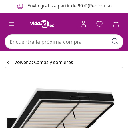
Anterior
Siguiente
Envío gratis a partir de 90 € (Península)
Volver a: Camas y somieres
Colección de co
#sharemevidaxl