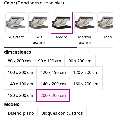
Color
(7 opciones disponibles)
Gris claro
Gris
Negro
Marrón
Topo
oscuro
oscuro
dimensiones
80 x 200 cm
90 x 190 cm
90 x 200 cm
100 x 200 cm
120 x 190 cm
120 x 200 cm
140 x 190 cm
140 x 200 cm
160 x 200 cm
180 x 200 cm
200 x 200 cm
Modelo
Diseño plano
Bloques con cuadros