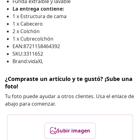
Funda extraíble y lavable
La entrega contiene:
1 x Estructura de cama
1 x Cabecero
2 x Colchón
1 x Cubrecolchón
EAN:8721158464392
SKU:3311652
Brand:vidaXL
¿Compraste un artículo y te gustó? ¡Sube una
foto!
Tu foto puede ayudar a otros clientes. Usa el enlace de
abajo para comenzar.
Subir imagen