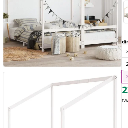
di
2
IVA