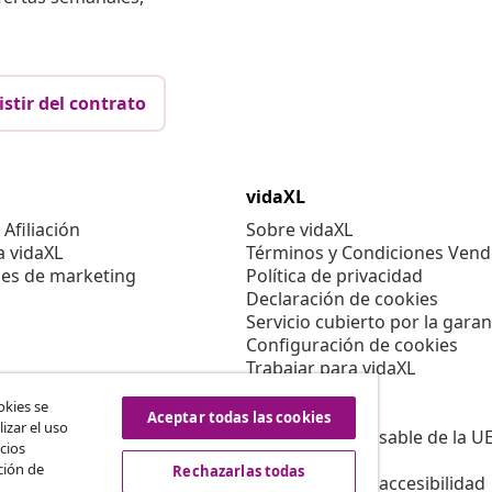
istir del contrato
vidaXL
Afiliación
Sobre vidaXL
a vidaXL
Términos y Condiciones Vend
es de marketing
Política de privacidad
Declaración de cookies
Servicio cubierto por la garan
Configuración de cookies
Trabajar para vidaXL
Aviso legal
okies se
Seguridad
Aceptar todas las cookies
izar el uso
Persona responsable de la U
cios
Política de EPR
ción de
Rechazarlas todas
Información de accesibilidad