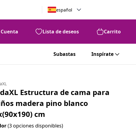
español
Cuenta
Lista de deseos
Carrito
Subastas
Inspírate
daXL
idaXL Estructura de cama para
iños madera pino blanco
x(90x190) cm
lor
(3 opciones disponibles)