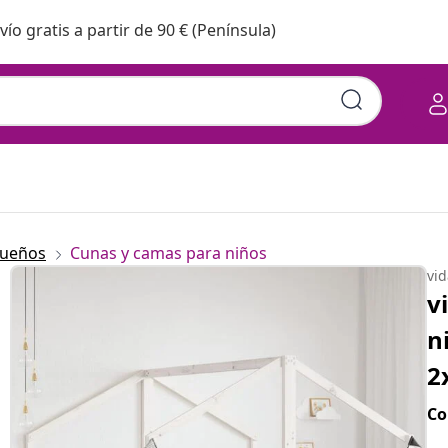
vío gratis a partir de 90 € (Península)
queños
Cunas y camas para niños
vi
v
n
2
Co