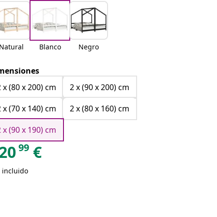
Natural
Blanco
Negro
mensiones
2 x (80 x 200) cm
2 x (90 x 200) cm
2 x (70 x 140) cm
2 x (80 x 160) cm
2 x (90 x 190) cm
99
20
€
 incluido