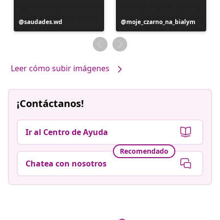
Publicación
saudades.wd
Publicación
moje_czarno_na_bialym
realizada
realizada
por
por
Leer cómo subir imágenes
¡Contáctanos!
Ir al Centro de Ayuda
Recomendado
Chatea con nosotros