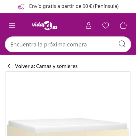
Anterior
Siguiente
Envío gratis a partir de 90 € (Península)
Volver a: Camas y somieres
Colección de co
#sharemevidaxl