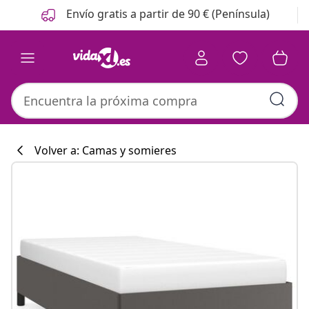
Anterior
Siguiente
Envío gratis a partir de 90 € (Península)
Volver a: Camas y somieres
Colección de co
#sharemevidaxl