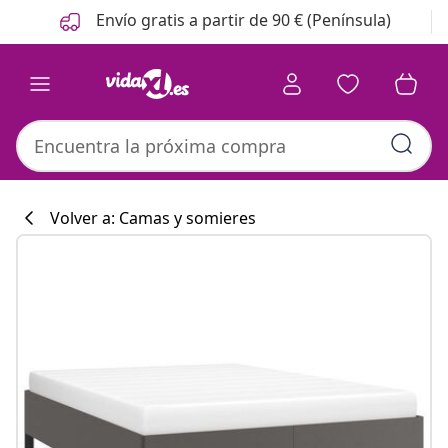
Anterior
Siguiente
Envío gratis a partir de 90 € (Península)
Volver a: Camas y somieres
Colección de co
#sharemevidaxl