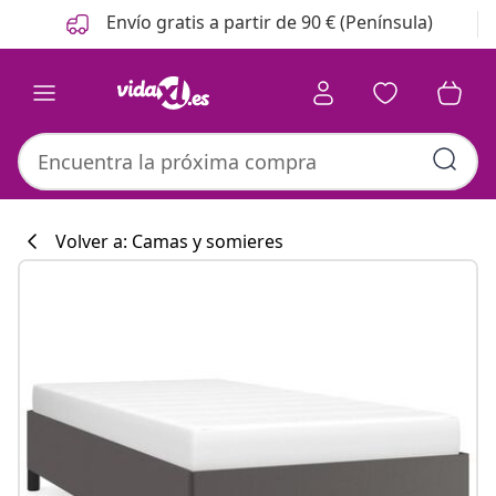
Anterior
Siguiente
Envío gratis a partir de 90 € (Península)
Volver a: Camas y somieres
Colección de co
#sharemevidaxl