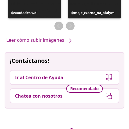
Publicación
saudades.wd
Publicación
moje_czarno_na_bialym
realizada
realizada
por
por
Leer cómo subir imágenes
¡Contáctanos!
Ir al Centro de Ayuda
Recomendado
Chatea con nosotros