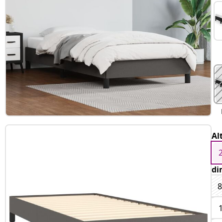
Al
di
8