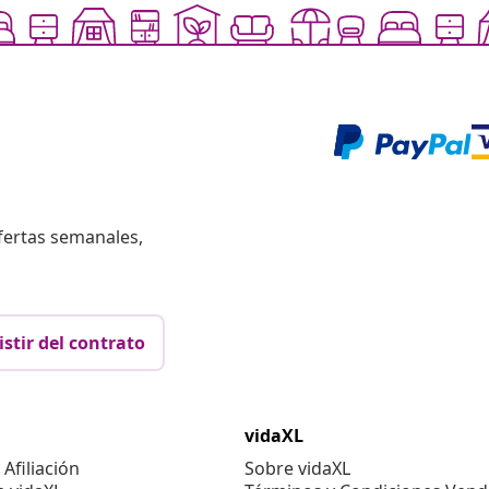
fertas semanales,
istir del contrato
vidaXL
Afiliación
Sobre vidaXL