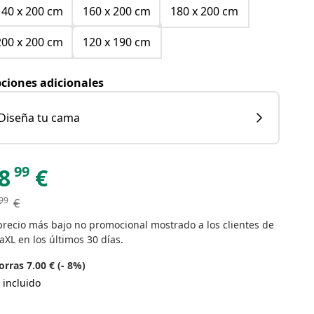
140 x 200 cm
160 x 200 cm
180 x 200 cm
200 x 200 cm
120 x 190 cm
ciones adicionales
Diseña tu cama
99
8
€
99
€
precio más bajo no promocional mostrado a los clientes de
aXL en los últimos 30 días.
rras 7.00 € (- 8%)
 incluido