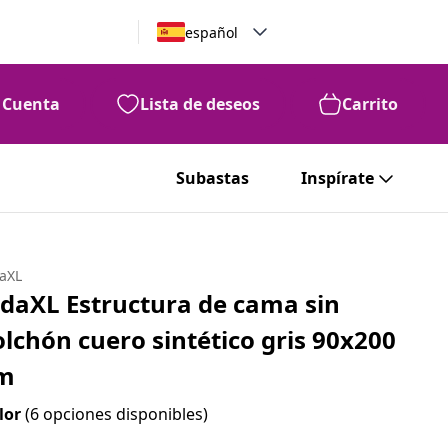
español
Cuenta
Lista de deseos
Carrito
Subastas
Inspírate
daXL
idaXL Estructura de cama sin
olchón cuero sintético gris 90x200
m
lor
(6 opciones disponibles)