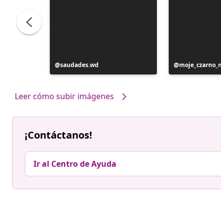
Publicación
saudades.wd
Publicación
moje_czarno_
realizada
realizada
por
por
Leer cómo subir imágenes
¡Contáctanos!
Ir al Centro de Ayuda