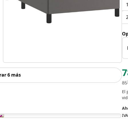
Op
7
rar 6 más
85
El 
vid
Aho
IVA