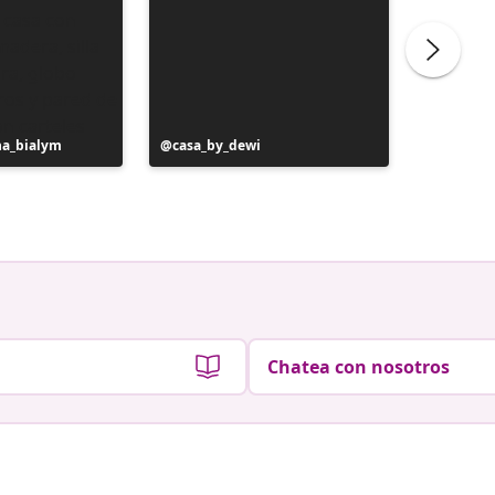
na_bialym
Publicación
casa_by_dewi
Publicac
au42.vi
realizada
realizad
por
por
Chatea con nosotros