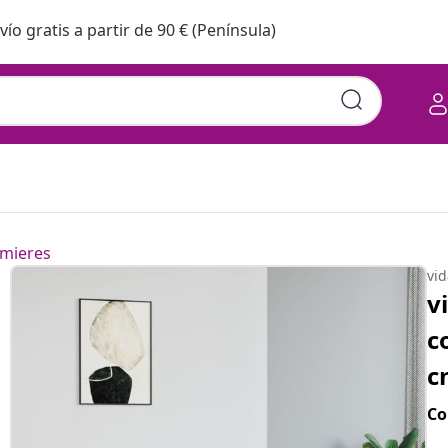
vío gratis a partir de 90 € (Península)
mieres
vi
v
c
c
Co