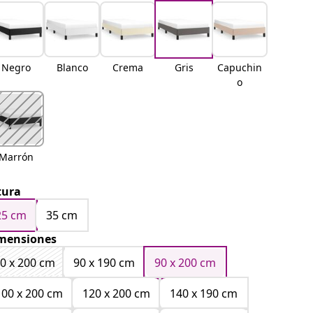
Negro
Blanco
Crema
Gris
Capuchin
o
Marrón
tura
25 cm
35 cm
mensiones
0 x 200 cm
90 x 190 cm
90 x 200 cm
100 x 200 cm
120 x 200 cm
140 x 190 cm