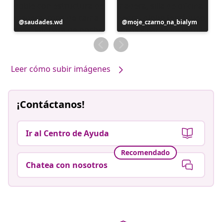
Publicación
saudades.wd
Publicación
moje_czarno_na_bialym
realizada
realizada
por
por
Leer cómo subir imágenes
¡Contáctanos!
Ir al Centro de Ayuda
Recomendado
Chatea con nosotros