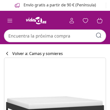
Anterior
Siguiente
Envío gratis a partir de 90 € (Península)
Volver a: Camas y somieres
Colección de co
#sharemevidaxl