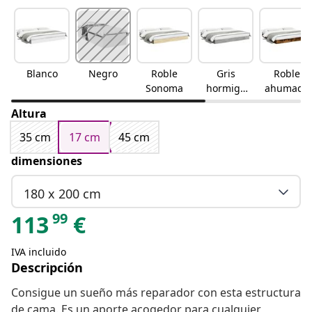
Blanco
Negro
Roble
Gris
Roble
Sonoma
hormigó
ahumado
n
Altura
35 cm
17 cm
45 cm
dimensiones
180 x 200 cm
99
113
€
IVA incluido
Descripción
Consigue un sueño más reparador con esta estructura
de cama. Es un aporte acogedor para cualquier