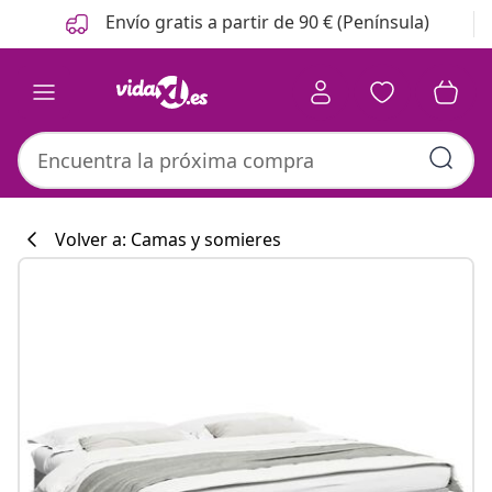
Anterior
Siguiente
Envío gratis a partir de 90 € (Península)
Volver a: Camas y somieres
Colección de co
#sharemevidaxl