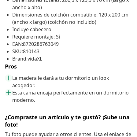
Dimensiones totales: 206,5 x 125,5 x 70 cm (largo x
ancho x alto)
Dimensiones de colchón compatible: 120 x 200 cm
(ancho x largo) (colchón no incluido)
Incluye cabecero
Requiere montaje: Sí
EAN:8720286763049
SKU:810143
Brand:vidaXL
Pros
La madera le dará a tu dormitorio un look
acogedor.
Esta cama encaja perfectamente en un dormitorio
moderno.
¿Compraste un artículo y te gustó? ¡Sube una
foto!
Tu foto puede ayudar a otros clientes. Usa el enlace de