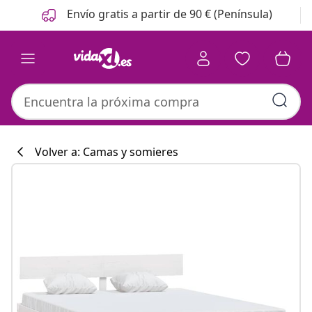
Anterior
Siguiente
Envío gratis a partir de 90 € (Península)
Volver a: Camas y somieres
Colección de co
#sharemevidaxl