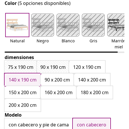
Color
(5 opciones disponibles)
Natural
Negro
Blanco
Gris
Marrón
miel
dimensiones
75 x 190 cm
90 x 190 cm
120 x 190 cm
140 x 190 cm
90 x 200 cm
140 x 200 cm
150 x 200 cm
160 x 200 cm
180 x 200 cm
200 x 200 cm
Modelo
con cabecero y pie de cama
con cabecero