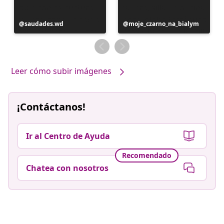
Publicación
saudades.wd
Publicación
moje_czarno_na_bialym
realizada
realizada
por
por
Leer cómo subir imágenes
¡Contáctanos!
Ir al Centro de Ayuda
Recomendado
Chatea con nosotros