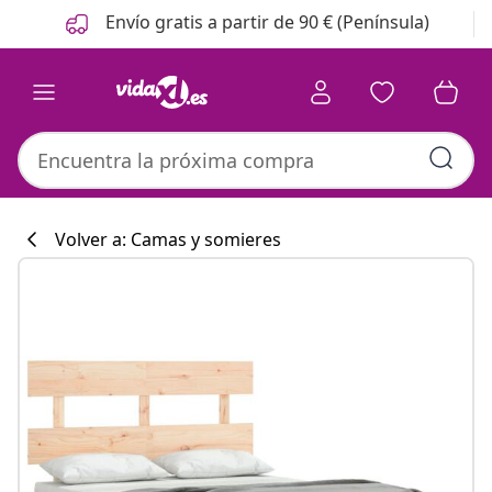
Anterior
Siguiente
Envío gratis a partir de 90 € (Península)
Volver a: Camas y somieres
Colección de co
#sharemevidaxl