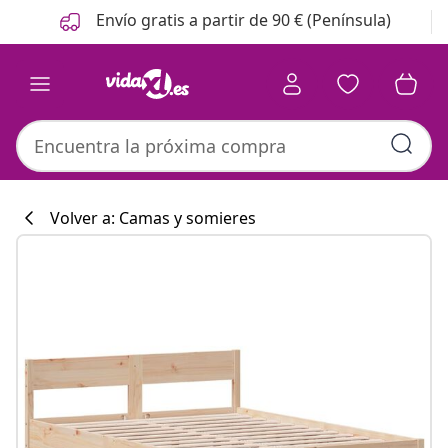
Anterior
Siguiente
Envío gratis a partir de 90 € (Península)
Volver a: Camas y somieres
Colección de co
#sharemevidaxl