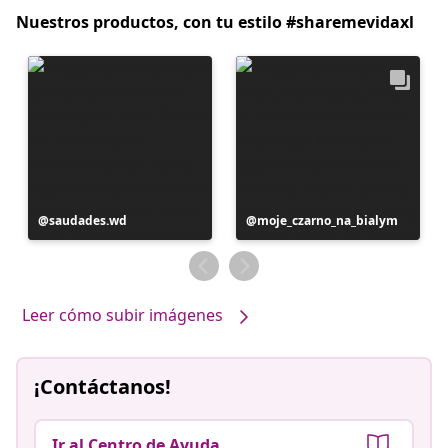
Nuestros productos, con tu estilo #sharemevidaxl
Publicación
saudades.wd
Publicación
moje_czarno_na_bialym
realizada
realizada
por
por
Leer cómo subir imágenes
¡Contáctanos!
Ir al Centro de Ayuda