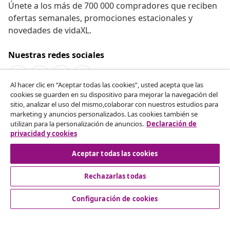
Únete a los más de 700 000 compradores que reciben
ofertas semanales, promociones estacionales y
novedades de vidaXL.
Nuestras redes sociales
Al hacer clic en “Aceptar todas las cookies”, usted acepta que las
cookies se guarden en su dispositivo para mejorar la navegación del
Desistir del contrato
sitio, analizar el uso del mismo,colaborar con nuestros estudios para
marketing y anuncios personalizados. Las cookies también se
Solicita la cancelación de tu pedido.
utilizan para la personalización de anuncios.
Declaración de
privacidad y cookies
Desistir del contrato
Aceptar todas las cookies
Rechazarlas todas
Servicio al Cliente
Configuración de cookies
Empresas