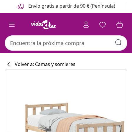
Anterior
Siguiente
Envío gratis a partir de 90 € (Península)
Volver a: Camas y somieres
Colección de co
#sharemevidaxl