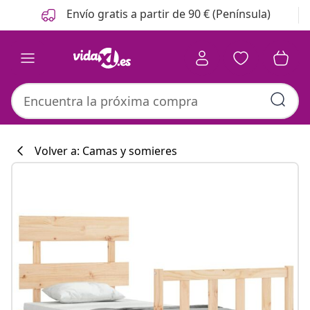
Anterior
Siguiente
Envío gratis a partir de 90 € (Península)
Volver a: Camas y somieres
Colección de co
#sharemevidaxl