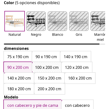
Color
(5 opciones disponibles)
Natural
Negro
Blanco
Gris
Marrón
miel
dimensiones
75 x 190 cm
90 x 190 cm
140 x 190 cm
90 x 200 cm
100 x 200 cm
120 x 200 cm
140 x 200 cm
150 x 200 cm
160 x 200 cm
180 x 200 cm
200 x 200 cm
Modelo
con cabecero y pie de cama
con cabecero