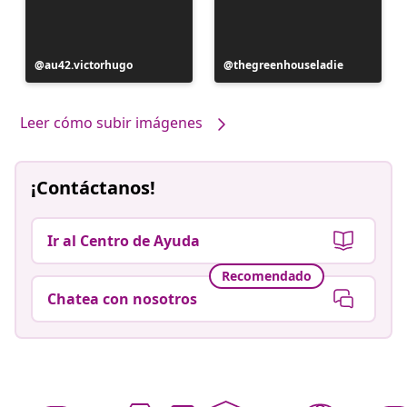
Publicación
au42.victorhugo
Publicación
thegreenhouseladie
realizada
realizada
por
por
Leer cómo subir imágenes
¡Contáctanos!
Ir al Centro de Ayuda
Recomendado
Chatea con nosotros