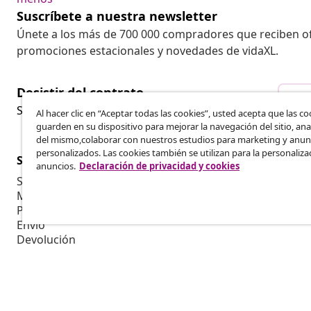
Suscríbete a nuestra newsletter
Únete a los más de 700 000 compradores que reciben o
promociones estacionales y novedades de vidaXL.
Desistir del contrato
Des
Solicita la cancelación de tu pedido.
Al hacer clic en “Aceptar todas las cookies”, usted acepta que las co
guarden en su dispositivo para mejorar la navegación del sitio, anal
del mismo,colaborar con nuestros estudios para marketing y anun
personalizados. Las cookies también se utilizan para la personaliza
Servicio al Cliente
Empresas
anuncios.
Declaración de privacidad y cookies
Seguimiento del pedido
Programa de 
Mi cuenta
Producir par
Pago
Colaboracion
Envío
Devolución
Información del producto
Pedido