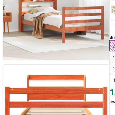
di
7
1
1
1
IVA