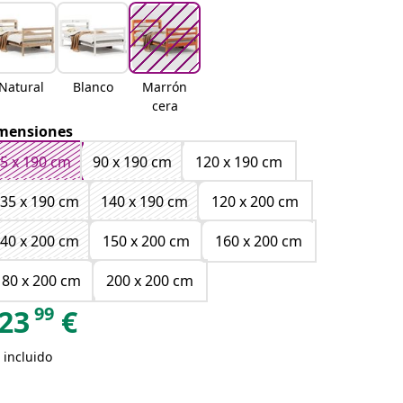
Natural
Blanco
Marrón
cera
mensiones
5 x 190 cm
90 x 190 cm
120 x 190 cm
35 x 190 cm
140 x 190 cm
120 x 200 cm
40 x 200 cm
150 x 200 cm
160 x 200 cm
180 x 200 cm
200 x 200 cm
99
23
€
 incluido