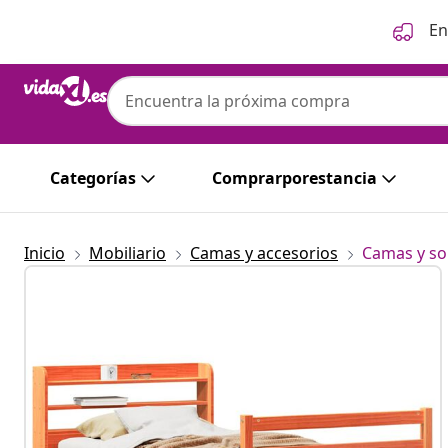
Anterior
Siguiente
En
vidaXL
vidaXL Estructura de cama sin colchón m
cm
Categorías
Comprarporestancia
Inicio
Mobiliario
Camas y accesorios
Camas y so