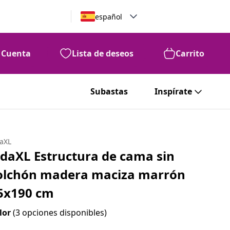
español
Cuenta
Lista de deseos
Carrito
99
123
€
Subastas
Inspírate
daXL
idaXL Estructura de cama sin
olchón madera maciza marrón
5x190 cm
lor
(3 opciones disponibles)