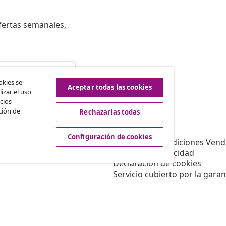
fertas semanales,
istir del contrato
okies se
Aceptar todas las cookies
izar el uso
cios
ción de
Rechazarlas todas
vidaXL
Afiliación
Sobre vidaXL
Configuración de cookies
a vidaXL
Términos y Condiciones Vend
es de marketing
Política de privacidad
Declaración de cookies
Servicio cubierto por la garan
Configuración de cookies
Trabajar para vidaXL
Aviso legal
Seguridad