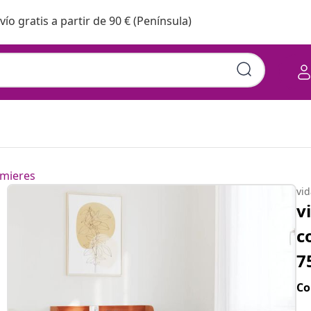
vío gratis a partir de 90 € (Península)
adera maciza marrón 75x190
mieres
vi
v
c
7
Co