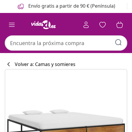
Anterior
Siguiente
Envío gratis a partir de 90 € (Península)
Volver a: Camas y somieres
Colección de co
#sharemevidaxl