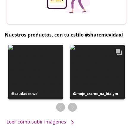
Nuestros productos, con tu estilo #sharemevidaxl
Publicación
saudades.wd
Publicación
moje_czarno_na_bialym
realizada
realizada
por
por
Leer cómo subir imágenes