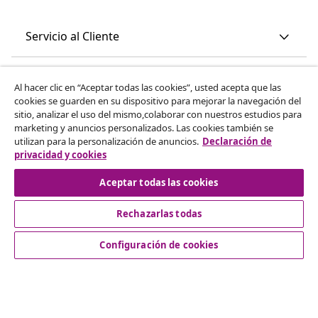
Servicio al Cliente
Empresas
Al hacer clic en “Aceptar todas las cookies”, usted acepta que las
cookies se guarden en su dispositivo para mejorar la navegación del
sitio, analizar el uso del mismo,colaborar con nuestros estudios para
vidaXL
marketing y anuncios personalizados. Las cookies también se
utilizan para la personalización de anuncios.
Declaración de
privacidad y cookies
Descubre mas
Aceptar todas las cookies
Rechazarlas todas
Configuración de cookies
© 2008-2026 vidaXL www.vidaxl.es es una página web de
vidaXL Marketplace International B.V.