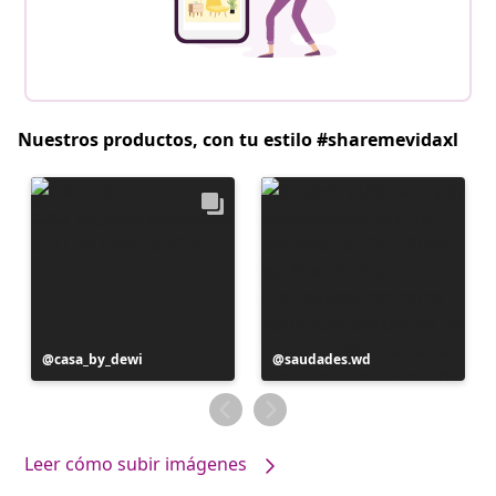
Nuestros productos, con tu estilo #sharemevidaxl
Publicación
casa_by_dewi
Publicación
saudades.wd
realizada
realizada
por
por
Leer cómo subir imágenes