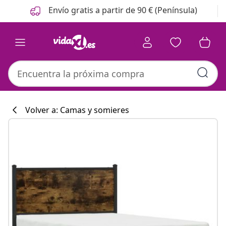
Anterior
Siguiente
Envío gratis a partir de 90 € (Península)
Volver a: Camas y somieres
Colección de co
#sharemevidaxl