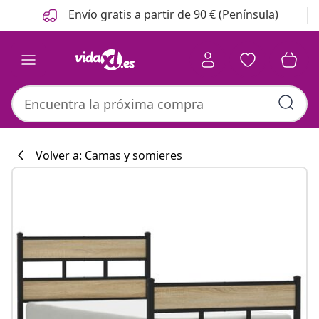
Anterior
Siguiente
Envío gratis a partir de 90 € (Península)
Volver a: Camas y somieres
Colección de co
#sharemevidaxl