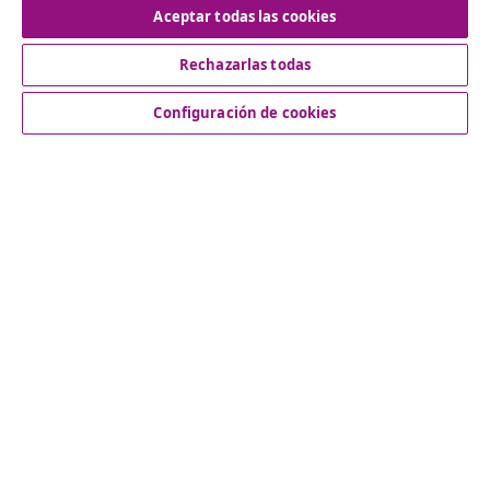
Aceptar todas las cookies
Rechazarlas todas
Servicio al Cliente
Configuración de cookies
Empresas
vidaXL
Descubre mas
© 2008-2026 vidaXL www.vidaxl.es es una página web de
vidaXL Marketplace International B.V.