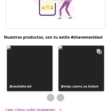
Nuestros productos, con tu estilo #sharemevidaxl
Publicación
saudades.wd
Publicación
moje_czarno_na_bialym
realizada
realizada
por
por
Leer cómo subir imágenes