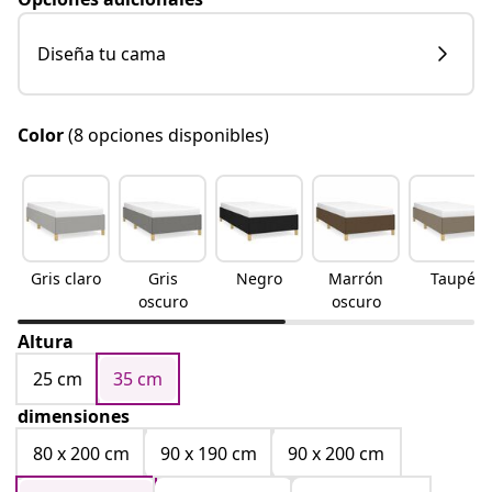
Diseña tu cama
Color
(8 opciones disponibles)
Gris claro
Gris
Negro
Marrón
Taupé
oscuro
oscuro
Altura
25 cm
35 cm
dimensiones
80 x 200 cm
90 x 190 cm
90 x 200 cm