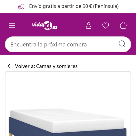
Anterior
Siguiente
Envío gratis a partir de 90 € (Península)
Volver a: Camas y somieres
Colección de co
#sharemevidaxl