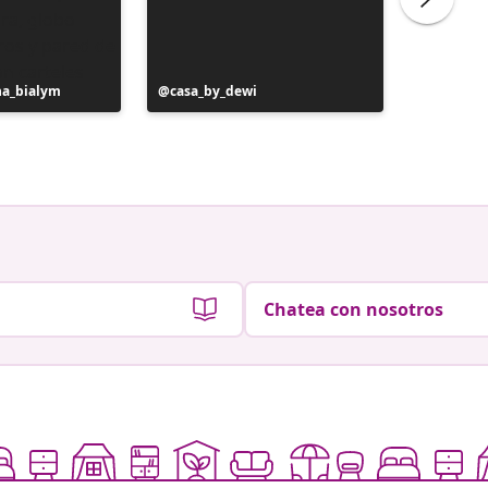
na_bialym
Publicación
casa_by_dewi
Publicac
au42.vi
realizada
realizad
por
por
Chatea con nosotros