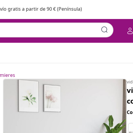
vío gratis a partir de 90 € (Península)
mieres
vi
v
c
Co