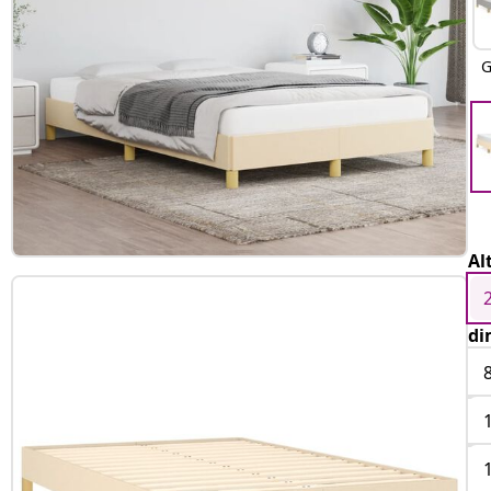
G
Al
di