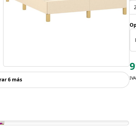
Op
9
IVA
rar 6 más