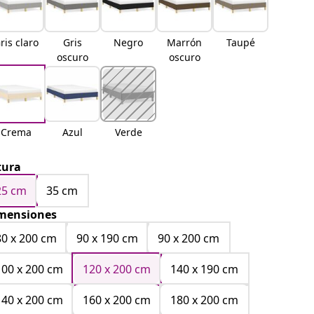
ris claro
Gris
Negro
Marrón
Taupé
oscuro
oscuro
Crema
Azul
Verde
tura
25 cm
35 cm
mensiones
80 x 200 cm
90 x 190 cm
90 x 200 cm
100 x 200 cm
120 x 200 cm
140 x 190 cm
140 x 200 cm
160 x 200 cm
180 x 200 cm