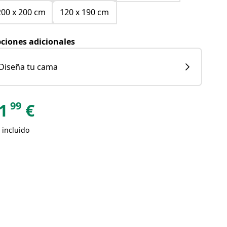
200 x 200 cm
120 x 190 cm
ciones adicionales
Diseña tu cama
99
1
€
 incluido