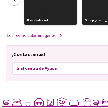
Publicación
saudades.wd
Publicación
moje_czarno_
realizada
realizada
por
por
Leer cómo subir imágenes
¡Contáctanos!
Ir al Centro de Ayuda