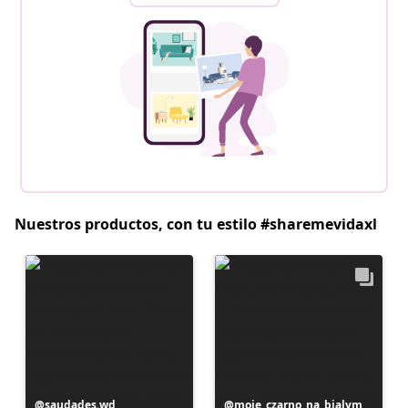
Nuestros productos, con tu estilo #sharemevidaxl
Publicación
saudades.wd
Publicación
moje_czarno_na_bialym