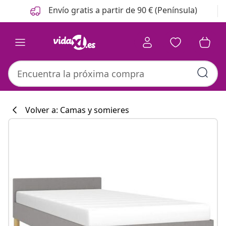
Anterior
Siguiente
Envío gratis a partir de 90 € (Península)
Volver a: Camas y somieres
Colección de co
#sharemevidaxl