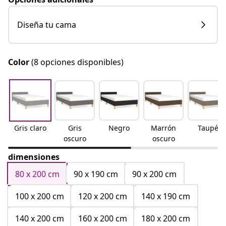
Diseña tu cama
Color
(8 opciones disponibles)
Gris claro
Gris
Negro
Marrón
Taupé
oscuro
oscuro
dimensiones
80 x 200 cm
90 x 190 cm
90 x 200 cm
100 x 200 cm
120 x 200 cm
140 x 190 cm
140 x 200 cm
160 x 200 cm
180 x 200 cm