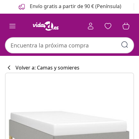
Anterior
Siguiente
Envío gratis a partir de 90 € (Península)
Volver a: Camas y somieres
Colección de co
#sharemevidaxl