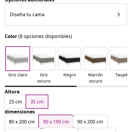
Diseña tu cama
Color
(8 opciones disponibles)
Gris claro
Gris
Negro
Marrón
Taupé
oscuro
oscuro
Altura
25 cm
35 cm
dimensiones
80 x 200 cm
90 x 190 cm
90 x 200 cm