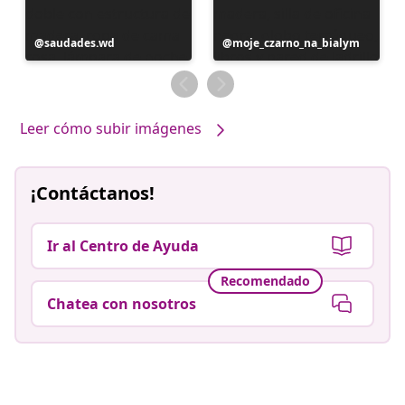
Publicación
saudades.wd
Publicación
moje_czarno_na_bialym
realizada
realizada
por
por
Leer cómo subir imágenes
¡Contáctanos!
Ir al Centro de Ayuda
Recomendado
Chatea con nosotros