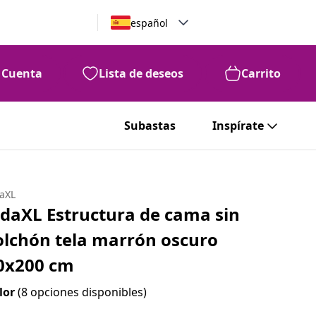
español
Cuenta
Lista de deseos
Carrito
Subastas
Inspírate
daXL
idaXL Estructura de cama sin
olchón tela marrón oscuro
0x200 cm
lor
(8 opciones disponibles)