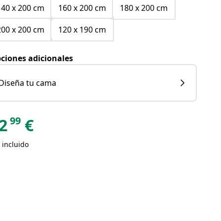
140 x 200 cm
160 x 200 cm
180 x 200 cm
200 x 200 cm
120 x 190 cm
ciones adicionales
Diseña tu cama
99
2
€
 incluido