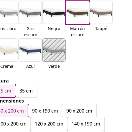
ris claro
Gris
Negro
Marrón
Taupé
oscuro
oscuro
Crema
Azul
Verde
tura
25 cm
35 cm
mensiones
80 x 200 cm
90 x 190 cm
90 x 200 cm
100 x 200 cm
120 x 200 cm
140 x 190 cm