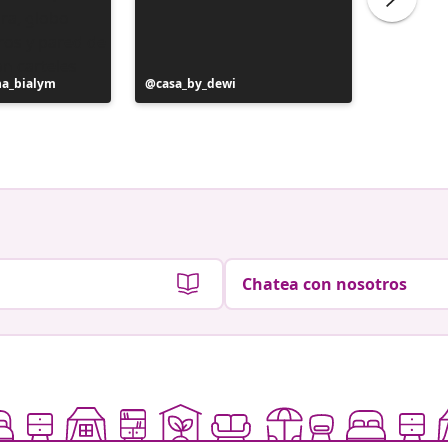
na_bialym
Publicación
casa_by_dewi
Publicac
au42.vi
realizada
realizad
por
por
Chatea con nosotros