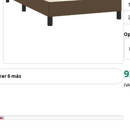
Op
9
rar 6 más
IVA