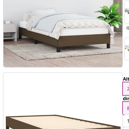
G
Al
di