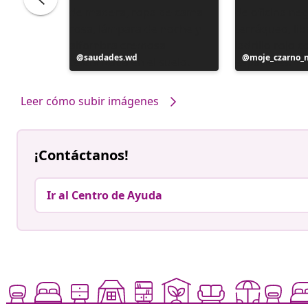
Publicación
saudades.wd
Publicación
moje_czarno_
realizada
realizada
por
por
Leer cómo subir imágenes
¡Contáctanos!
Ir al Centro de Ayuda