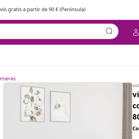
vío gratis a partir de 90 € (Península)
mieres
vi
v
c
8
Co