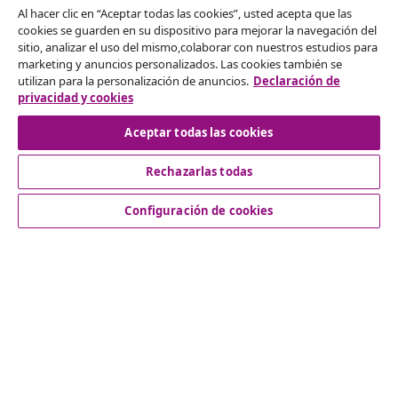
Solicita la cancelación de tu pedido.
Al hacer clic en “Aceptar todas las cookies”, usted acepta que las
cookies se guarden en su dispositivo para mejorar la navegación del
sitio, analizar el uso del mismo,colaborar con nuestros estudios para
Desistir del contrato
marketing y anuncios personalizados. Las cookies también se
utilizan para la personalización de anuncios.
Declaración de
privacidad y cookies
Aceptar todas las cookies
Servicio al Cliente
Rechazarlas todas
Empresas
Configuración de cookies
vidaXL
Descubre mas