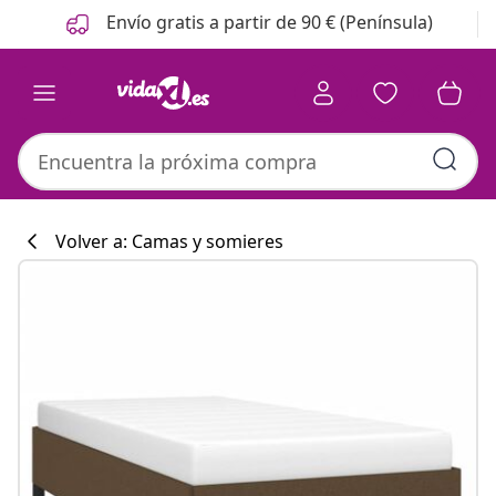
Anterior
Siguiente
Envío gratis a partir de 90 € (Península)
Volver a: Camas y somieres
Colección de co
#sharemevidaxl