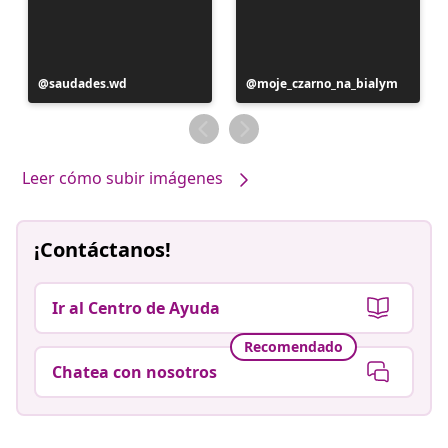
Publicación
saudades.wd
Publicación
moje_czarno_na_bialym
realizada
realizada
por
por
Leer cómo subir imágenes
¡Contáctanos!
Ir al Centro de Ayuda
Recomendado
Chatea con nosotros