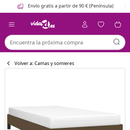
Anterior
Siguiente
Envío gratis a partir de 90 € (Península)
Volver a: Camas y somieres
Colección de co
#sharemevidaxl