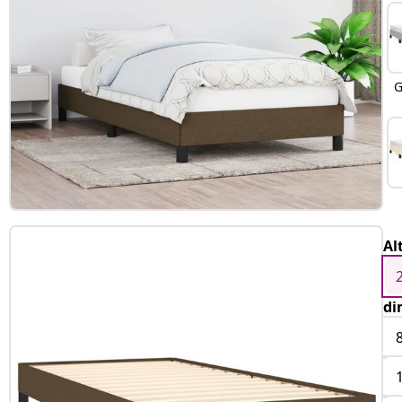
G
Al
di