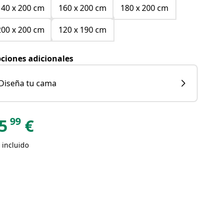
140 x 200 cm
160 x 200 cm
180 x 200 cm
200 x 200 cm
120 x 190 cm
ciones adicionales
Diseña tu cama
99
5
€
 incluido