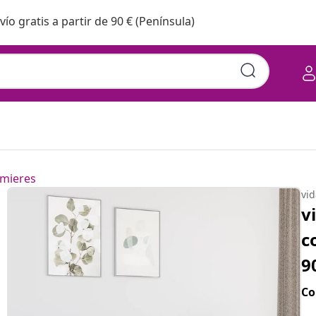
vío gratis a partir de 90 € (Península)
mieres
vi
v
c
9
Co