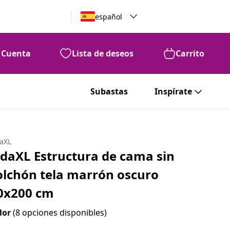
español
Cuenta
Lista de deseos
Carrito
Subastas
Inspírate
daXL
idaXL Estructura de cama sin
olchón tela marrón oscuro
0x200 cm
lor
(8 opciones disponibles)