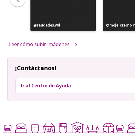
Publicación
saudades.wd
Publicación
moje_czarno_
realizada
realizada
por
por
Leer cómo subir imágenes
¡Contáctanos!
Ir al Centro de Ayuda