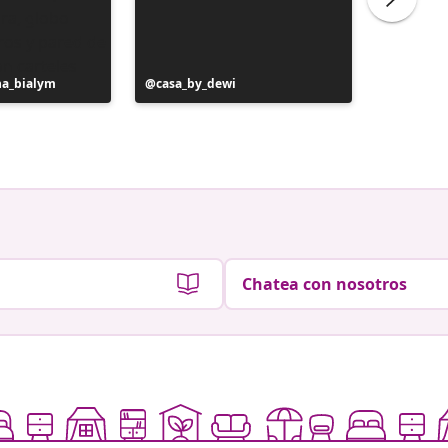
na_bialym
Publicación
casa_by_dewi
Publicac
liliber
realizada
realizad
por
por
Chatea con nosotros