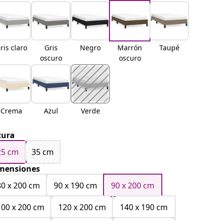
ris claro
Gris
Negro
Marrón
Taupé
oscuro
oscuro
Crema
Azul
Verde
tura
25 cm
35 cm
mensiones
80 x 200 cm
90 x 190 cm
90 x 200 cm
100 x 200 cm
120 x 200 cm
140 x 190 cm