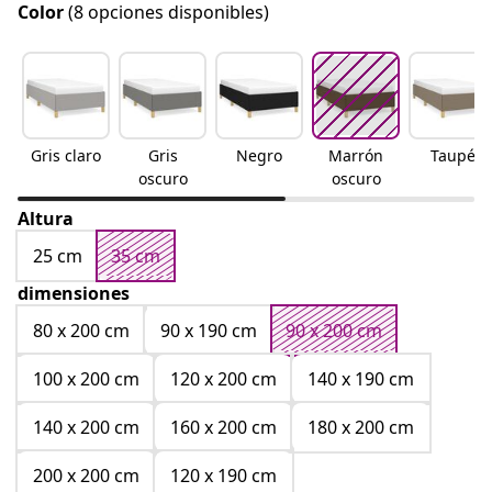
Color
(8 opciones disponibles)
Gris claro
Gris
Negro
Marrón
Taupé
oscuro
oscuro
Altura
25 cm
35 cm
dimensiones
80 x 200 cm
90 x 190 cm
90 x 200 cm
100 x 200 cm
120 x 200 cm
140 x 190 cm
140 x 200 cm
160 x 200 cm
180 x 200 cm
200 x 200 cm
120 x 190 cm