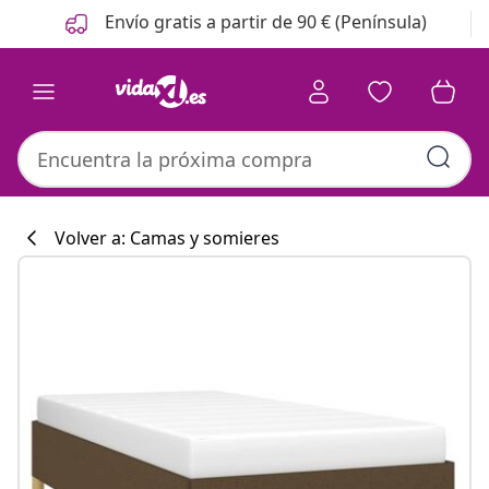
Anterior
Siguiente
Envío gratis a partir de 90 € (Península)
Volver a: Camas y somieres
Colección de co
#sharemevidaxl