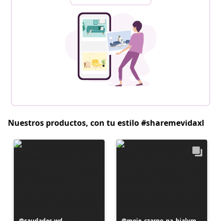
Nuestros productos, con tu estilo #sharemevidaxl
Publicación
saudades.wd
Publicación
moje_czarno_na_bialym