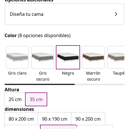
Diseña tu cama
Color
(8 opciones disponibles)
Gris claro
Gris
Negro
Marrón
Taupé
oscuro
oscuro
Altura
25 cm
35 cm
dimensiones
80 x 200 cm
90 x 190 cm
90 x 200 cm