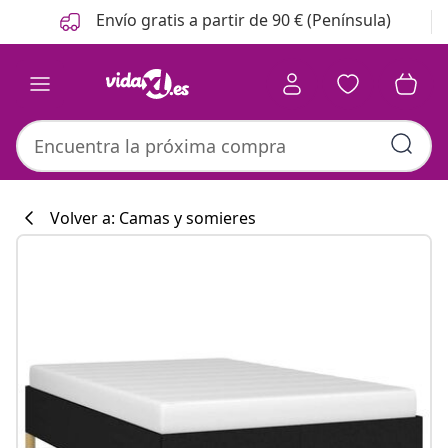
Anterior
Siguiente
Envío gratis a partir de 90 € (Península)
Volver a: Camas y somieres
Colección de co
#sharemevidaxl