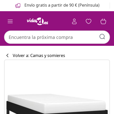
Anterior
Siguiente
Envío gratis a partir de 90 € (Península)
Volver a: Camas y somieres
Colección de co
#sharemevidaxl