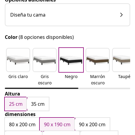
Diseña tu cama
Color
(8 opciones disponibles)
Gris claro
Gris
Negro
Marrón
Taupé
oscuro
oscuro
Altura
25 cm
35 cm
dimensiones
80 x 200 cm
90 x 190 cm
90 x 200 cm