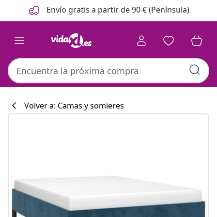
Anterior
Siguiente
Envío gratis a partir de 90 € (Península)
Volver a: Camas y somieres
Colección de co
#sharemevidaxl