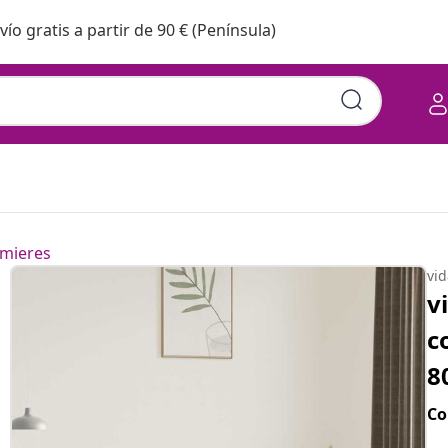
vío gratis a partir de 90 € (Península)
mieres
vi
v
c
8
Co