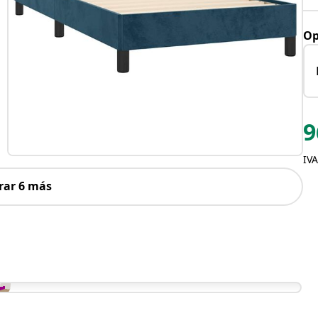
Op
9
IVA
rar 6 más