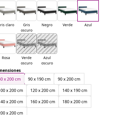
ris claro
Gris
Negro
Verde
Azul
oscuro
Rosa
Verde
Azul
oscuro
oscuro
mensiones
80 x 200 cm
90 x 190 cm
90 x 200 cm
100 x 200 cm
120 x 200 cm
140 x 190 cm
140 x 200 cm
160 x 200 cm
180 x 200 cm
200 x 200 cm