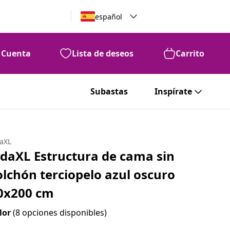
español
Cuenta
Lista de deseos
Carrito
Subastas
Inspírate
daXL
idaXL Estructura de cama sin
olchón terciopelo azul oscuro
0x200 cm
lor
(8 opciones disponibles)