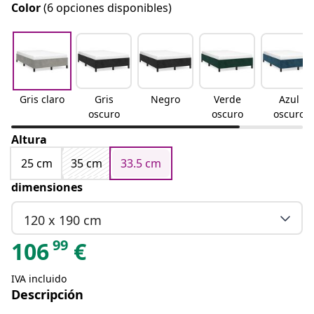
Color
(6 opciones disponibles)
Gris claro
Gris
Negro
Verde
Azul
oscuro
oscuro
oscuro
Altura
25 cm
35 cm
33.5 cm
dimensiones
120 x 190 cm
99
106
€
IVA incluido
Descripción