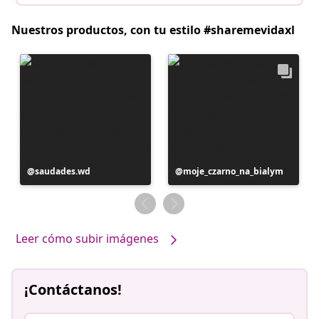
Nuestros productos, con tu estilo #sharemevidaxl
Publicación
saudades.wd
Publicación
moje_czarno_na_bialym
realizada
realizada
por
por
Leer cómo subir imágenes
¡Contáctanos!