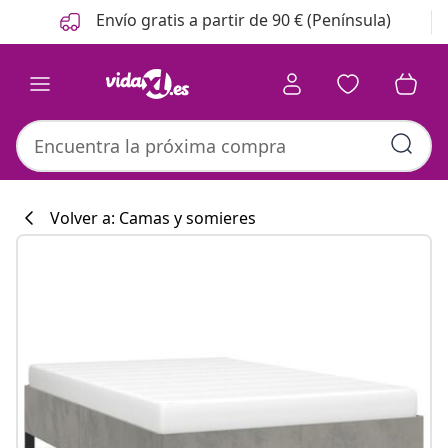
Anterior
Siguiente
Envío gratis a partir de 90 € (Península)
Volver a: Camas y somieres
Colección de co
#sharemevidaxl