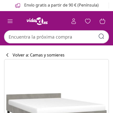
Anterior
Siguiente
Envío gratis a partir de 90 € (Península)
Volver a: Camas y somieres
Colección de co
#sharemevidaxl