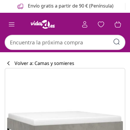
Anterior
Siguiente
Envío gratis a partir de 90 € (Península)
Volver a: Camas y somieres
Colección de co
#sharemevidaxl