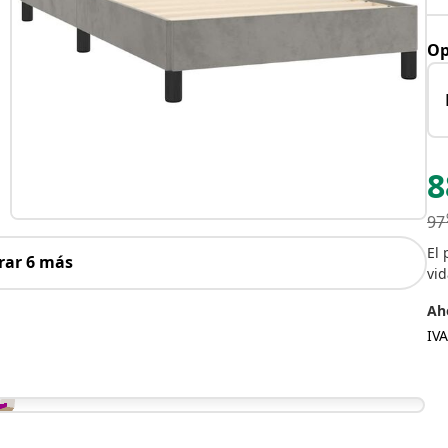
Op
8
97
El 
rar 6 más
vid
Aho
IVA