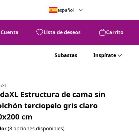
español
Cuenta
Lista de deseos
Carrito
Subastas
Inspírate
daXL
idaXL Estructura de cama sin
olchón terciopelo gris claro
0x200 cm
lor
(8 opciones disponibles)