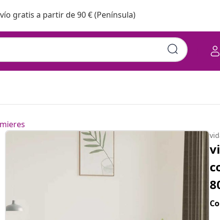
vío gratis a partir de 90 € (Península)
mieres
vi
v
c
8
Co