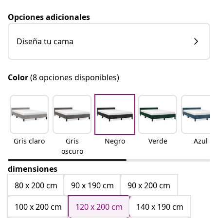
Opciones adicionales
Diseña tu cama
Color
(8 opciones disponibles)
Gris claro
Gris
Negro
Verde
Azul
oscuro
dimensiones
80 x 200 cm
90 x 190 cm
90 x 200 cm
100 x 200 cm
120 x 200 cm
140 x 190 cm