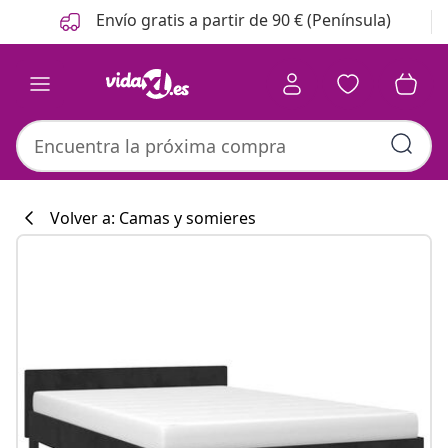
Anterior
Siguiente
Envío gratis a partir de 90 € (Península)
Volver a: Camas y somieres
Colección de co
#sharemevidaxl