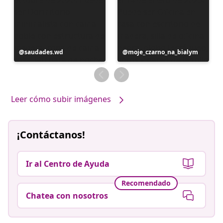
Publicación
saudades.wd
Publicación
moje_czarno_na_bialym
realizada
realizada
por
por
Leer cómo subir imágenes
¡Contáctanos!
Ir al Centro de Ayuda
Recomendado
Chatea con nosotros