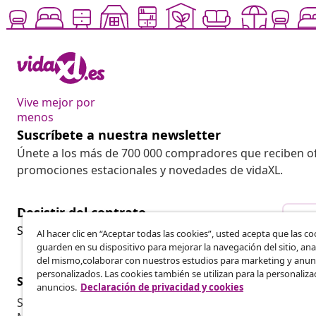
Vive mejor por
menos
Suscríbete a nuestra newsletter
Únete a los más de 700 000 compradores que reciben o
promociones estacionales y novedades de vidaXL.
Desistir del contrato
Des
Solicita la cancelación de tu pedido.
Al hacer clic en “Aceptar todas las cookies”, usted acepta que las co
guarden en su dispositivo para mejorar la navegación del sitio, anal
del mismo,colaborar con nuestros estudios para marketing y anun
personalizados. Las cookies también se utilizan para la personaliza
Servicio al Cliente
Empresas
anuncios.
Declaración de privacidad y cookies
Seguimiento del pedido
Programa de 