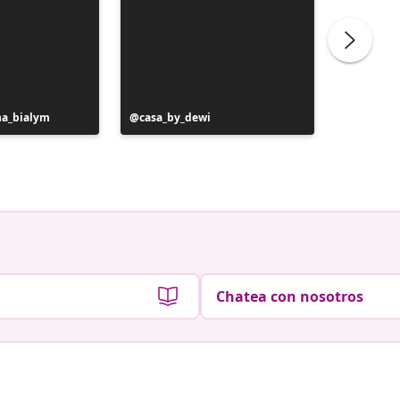
na_bialym
Publicación
casa_by_dewi
Publicac
liliber
realizada
realizad
por
por
Chatea con nosotros