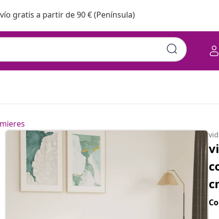
vío gratis a partir de 90 € (Península)
mieres
vi
v
c
c
Co