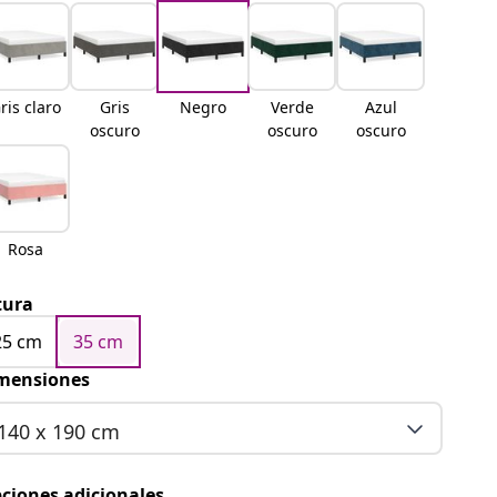
ris claro
Gris
Negro
Verde
Azul
oscuro
oscuro
oscuro
Rosa
tura
25 cm
35 cm
mensiones
140 x 190 cm
ciones adicionales