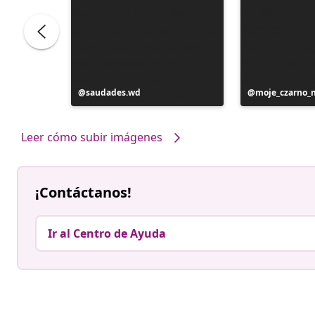
Publicación
saudades.wd
Publicación
moje_czarno_
realizada
realizada
por
por
Leer cómo subir imágenes
¡Contáctanos!
Ir al Centro de Ayuda