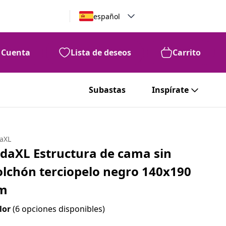
español
Cuenta
Lista de deseos
Carrito
Subastas
Inspírate
daXL
idaXL Estructura de cama sin
olchón terciopelo negro 140x190
m
lor
(6 opciones disponibles)