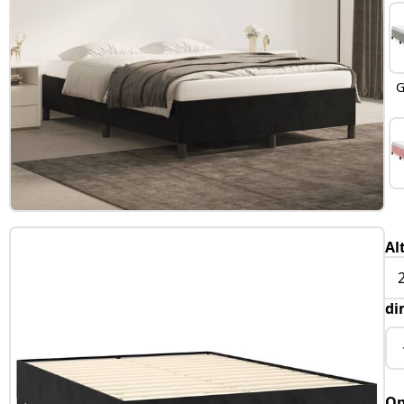
G
Al
di
Op