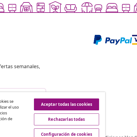
fertas semanales,
istir del contrato
okies se
Aceptar todas las cookies
izar el uso
cios
ción de
Rechazarlas todas
vidaXL
Afiliación
Sobre vidaXL
Configuración de cookies