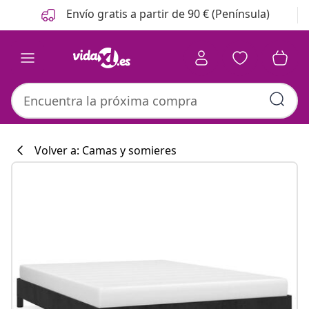
Anterior
Siguiente
Envío gratis a partir de 90 € (Península)
Volver a: Camas y somieres
Colección de co
#sharemevidaxl