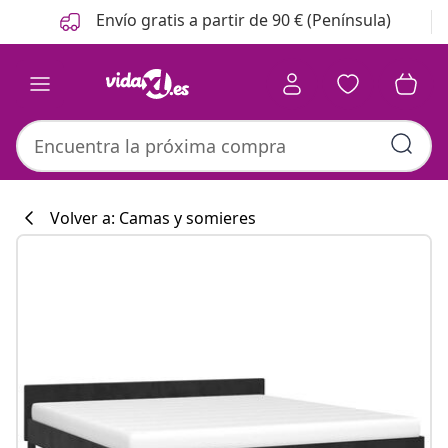
Anterior
Siguiente
Envío gratis a partir de 90 € (Península)
Volver a: Camas y somieres
Colección de co
#sharemevidaxl