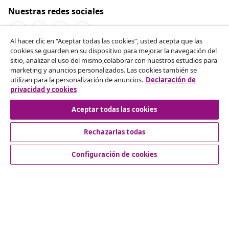
Nuestras redes sociales
Al hacer clic en “Aceptar todas las cookies”, usted acepta que las
cookies se guarden en su dispositivo para mejorar la navegación del
Desistir del contrato
sitio, analizar el uso del mismo,colaborar con nuestros estudios para
marketing y anuncios personalizados. Las cookies también se
Solicita la cancelación de tu pedido.
utilizan para la personalización de anuncios.
Declaración de
privacidad y cookies
Desistir del contrato
Aceptar todas las cookies
Rechazarlas todas
Servicio al Cliente
Configuración de cookies
Empresas
vidaXL