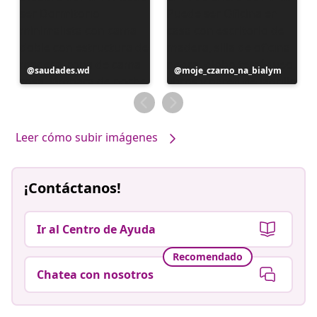
Publicación
saudades.wd
Publicación
moje_czarno_na_bialym
realizada
realizada
por
por
Leer cómo subir imágenes
¡Contáctanos!
Ir al Centro de Ayuda
Recomendado
Chatea con nosotros