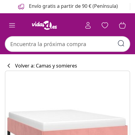
Anterior
Siguiente
Envío gratis a partir de 90 € (Península)
Volver a: Camas y somieres
Colección de co
#sharemevidaxl